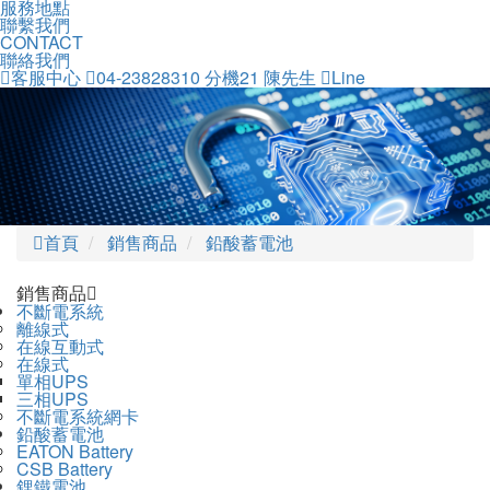
服務地點
聯繫我們
CONTACT
聯絡我們
客服中心
04-23828310 分機21 陳先生
Line
首頁
銷售商品
鉛酸蓄電池
銷售商品
不斷電系統
離線式
在線互動式
在線式
單相UPS
三相UPS
不斷電系統網卡
鉛酸蓄電池
EATON Battery
CSB Battery
鋰鐵電池