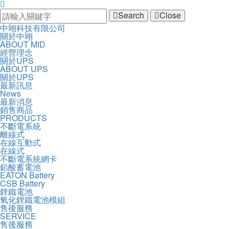
Search
Close
中
中翊科技有限公司
開
主
關於中翊
翊
啟
ABOUT MID
導
科
主
經營理念
覽
技
選
關於UPS
Navigation
有
單
ABOUT UPS
限
關於UPS
公
最新訊息
司
News
最新消息
銷售商品
PRODUCTS
不斷電系統
離線式
在線互動式
在線式
不斷電系統網卡
鉛酸蓄電池
EATON Battery
CSB Battery
鋰鐵電池
氧化鋰鐵電池模組
售後服務
SERVICE
售後服務