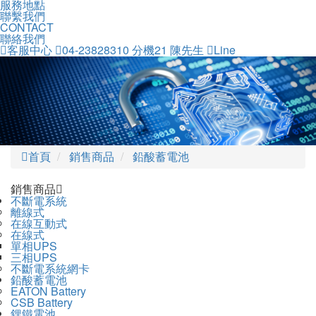
服務地點
聯繫我們
CONTACT
聯絡我們
客服中心
04-23828310 分機21 陳先生
Line
首頁
銷售商品
鉛酸蓄電池
銷售商品
不斷電系統
離線式
在線互動式
在線式
單相UPS
三相UPS
不斷電系統網卡
鉛酸蓄電池
EATON Battery
CSB Battery
鋰鐵電池