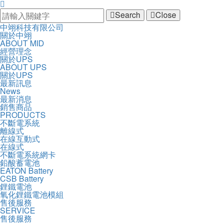
Search
Close
中
中翊科技有限公司
開
主
關於中翊
翊
啟
ABOUT MID
導
科
主
經營理念
覽
技
選
關於UPS
Navigation
有
單
ABOUT UPS
限
關於UPS
公
最新訊息
司
News
最新消息
銷售商品
PRODUCTS
不斷電系統
離線式
在線互動式
在線式
不斷電系統網卡
鉛酸蓄電池
EATON Battery
CSB Battery
鋰鐵電池
氧化鋰鐵電池模組
售後服務
SERVICE
售後服務