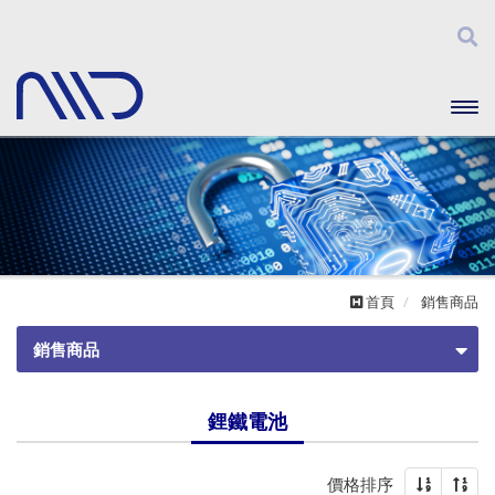
開啟
主選
單
首頁
銷售商品
銷售商品
不斷電系統
鋰鐵電池
離線式
鉛酸蓄電池
價格排序
在線互動式
EATON Battery
鋰鐵電池