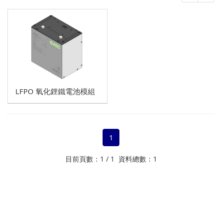
在線式
CSB Battery
氧化鋰鐵電池模組
單相UPS
不斷電系統網卡
三相UPS
LFPO 氧化鋰鐵電池模組
1
目前頁數：1 / 1 資料總數：1